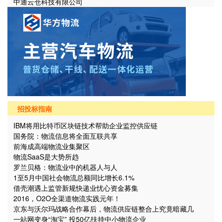
中通云仓科技有限公司
招投标指南
IBM将用比特币区块链技术帮助企业监控供应链
国务院：物流信息将全面互联共享
前海成高端物流业集聚区
物流SaaS是大势所趋
罗兰贝格：物流业中的机器人与人
1至5月中国社会物流总额同比增长6.1%
借壳潮遇上监管新规快递业忧心资金募集
2016，O2O全渠道物流实践元年！
京东与沃尔玛战略合作幕后，物流供应链整合上究竟暗藏几
个“坑”？
一站网变身“淘宝” 投50亿扶持中小物流企业