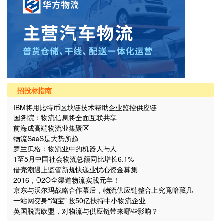
招投标指南
IBM将用比特币区块链技术帮助企业监控供应链
国务院：物流信息将全面互联共享
前海成高端物流业集聚区
物流SaaS是大势所趋
罗兰贝格：物流业中的机器人与人
1至5月中国社会物流总额同比增长6.1%
借壳潮遇上监管新规快递业忧心资金募集
2016，O2O全渠道物流实践元年！
京东与沃尔玛战略合作幕后，物流供应链整合上究竟暗藏几
个“坑”？
一站网变身“淘宝” 投50亿扶持中小物流企业
英国脱离欧盟，对物流与供应链带来哪些影响？