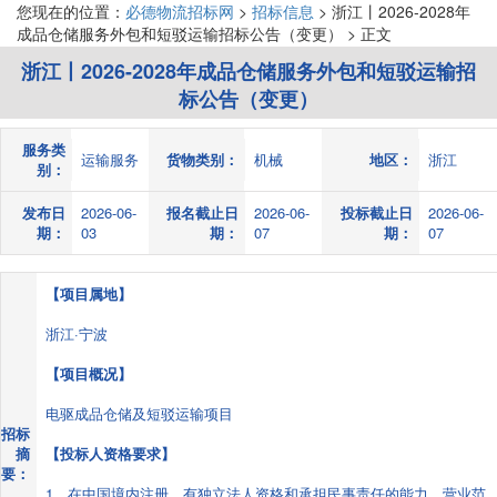
您现在的位置：
必德物流招标网
>
招标信息
> 浙江丨2026-2028年
成品仓储服务外包和短驳运输招标公告（变更） > 正文
浙江丨2026-2028年成品仓储服务外包和短驳运输招
标公告（变更）
服务类
运输服务
货物类别：
机械
地区：
浙江
别：
发布日
2026-06-
报名截止日
2026-06-
投标截止日
2026-06-
期：
03
期：
07
期：
07
【项目属地】
浙江·宁波
【项目概况】
电驱成品仓储及短驳运输项目
招标
摘
【投标人资格要求】
要：
1、在中国境内注册，有独立法人资格和承担民事责任的能力，营业范