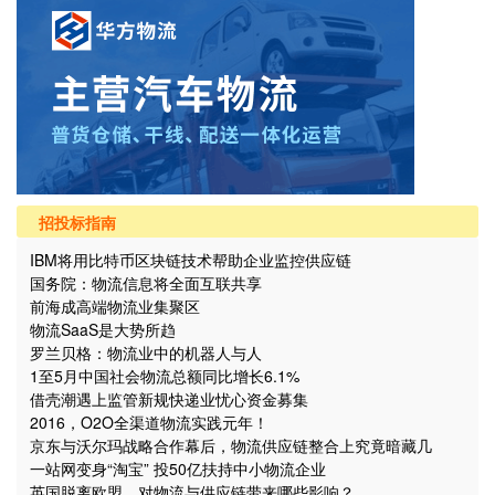
招投标指南
IBM将用比特币区块链技术帮助企业监控供应链
国务院：物流信息将全面互联共享
前海成高端物流业集聚区
物流SaaS是大势所趋
罗兰贝格：物流业中的机器人与人
1至5月中国社会物流总额同比增长6.1%
借壳潮遇上监管新规快递业忧心资金募集
2016，O2O全渠道物流实践元年！
京东与沃尔玛战略合作幕后，物流供应链整合上究竟暗藏几
个“坑”？
一站网变身“淘宝” 投50亿扶持中小物流企业
英国脱离欧盟，对物流与供应链带来哪些影响？