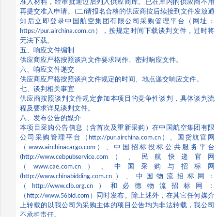
准入材料，经审批通过后列入供应商库。已在库内的供应商不用
再提交准入申请。
(
二
)
请报名合格的供应商按后续接到文件发放通
知后立即登录中国航空集团有限公司采购管理平台（网址：
https://pur.airchina.com.cn
），按规定时间下载谈判文件，过时将
无法下载。
五、响应文件编制
供应商应严格按照谈判文件要求制作、密封响应文件。
六、响应文件递交
供应商应严格按照谈判文件规定的时间、地点递交响应文件。
七、谈判相关事宜
供应商按照谈判文件规定参加本项目的竞争性谈判，具体谈判流
程及要求详见谈判文件。
八、发布公告的媒介
本项目采购公告信息（含首次及重新采购）在中国航空集团有限
公司采购管理平台（
http://pur.airchina.com.cn
）、国货航官网
（
www.airchinacargo.com
）、中国招标投标公共服务平台
(http://www.cebpubservice.com
）、民航快递官网
（
www.cae.com.cn
）、中国采购与招标网
(http://www.chinabidding.com.cn
）、中国物流招标网：
（
http://www.clb.org.cn
）和必德物流招标网：
（
http://www.56bid.com
）同时发布。除上述外，在其它任何媒介
上转载的以我公司为采购主体的项目公告均为非法转载，我公司
不承担责任。