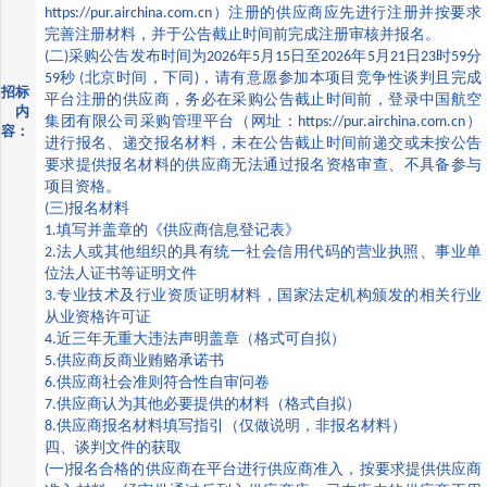
https://pur.airchina.com.cn
）注册的供应商应先进行注册并按要求
完善注册材料，并于公告截止时间前完成注册审核并报名。
(
二
)
采购公告发布时间为
2026
年
5
月
15
日至
2026
年
5
月
21
日
23
时
59
分
59
秒
(
北京时间，下同
)
，请有意愿参加本项目竞争性谈判且完成
招标
平台注册的供应商，务必在采购公告截止时间前，登录中国航空
内
集团有限公司采购管理平台（网址：
https://pur.airchina.com.cn
）
容：
进行报名、递交报名材料，未在公告截止时间前递交或未按公告
要求提供报名材料的供应商无法通过报名资格审查、不具备参与
项目资格。
(
三
)
报名材料
1.
填写并盖章的《供应商信息登记表》
2.
法人或其他组织的具有统一社会信用代码的营业执照、事业单
位法人证书等证明文件
3.
专业技术及行业资质证明材料，国家法定机构颁发的相关行业
从业资格许可证
4.
近三年无重大违法声明盖章（格式可自拟）
5.
供应商反商业贿赂承诺书
6.
供应商社会准则符合性自审问卷
7.
供应商认为其他必要提供的材料（格式自拟）
8.
供应商报名材料填写指引（仅做说明，非报名材料）
四、谈判文件的获取
(
一
)
报名合格的供应商在平台进行供应商准入，按要求提供供应商