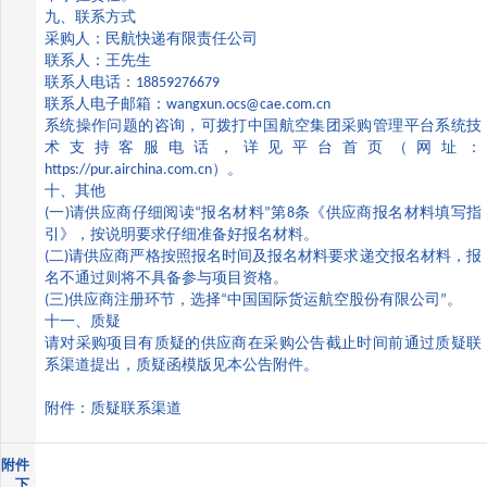
九、联系方式
采购人：民航快递有限责任公司
联系人：王先生
联系人电话：
18859276679
联系人电子邮箱：
wangxun.ocs@cae.com.cn
系统操作问题的咨询，可拨打中国航空集团采购管理平台系统技
术支持客服电话，详见平台首页（网址：
https://pur.airchina.com.cn
）。
十、其他
(
一
)
请供应商仔细阅读
“
报名材料
”
第
8
条《供应商报名材料填写指
引》，按说明要求仔细准备好报名材料。
(
二
)
请供应商严格按照报名时间及报名材料要求递交报名材料，报
名不通过则将不具备参与项目资格。
(
三
)
供应商注册环节，选择
“
中国国际货运航空股份有限公司
”
。
十一、质疑
请对采购项目有质疑的供应商在采购公告截止时间前通过质疑联
系渠道提出，质疑函模版见本公告附件。
附件：质疑联系渠道
附件
下