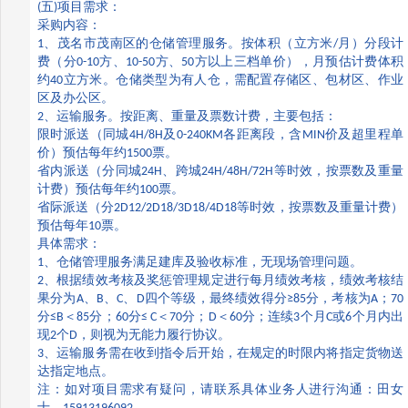
(
五
)
项目需求：
采购内容：
1
、茂名市茂南区的仓储管理服务。按体积（立方米
/
月）分段计
费（分
0-10
方、
10-50
方、
50
方以上三档单价），月预估计费体积
约
40
立方米。仓储类型为有人仓，需配置存储区、包材区、作业
区及办公区。
2
、运输服务。按距离、重量及票数计费，主要包括：
限时派送（同城
4H/8H
及
0-240KM
各距离段，含
MIN
价及超里程单
价）预估每年约
1500
票。
省内派送（分同城
24H
、跨城
24H/48H/72H
等时效，按票数及重量
计费）预估每年约
100
票。
省际派送（分
2D12/2D18/3D18/4D18
等时效，按票数及重量计费）
预估每年
10
票。
具体需求：
1
、仓储管理服务满足建库及验收标准，无现场管理问题。
2
、根据绩效考核及奖惩管理规定进行每月绩效考核，绩效考核结
果分为
A
、
B
、
C
、
D
四个等级，最终绩效得分
≥85
分，考核为
A
；
70
分
≤B
＜
85
分；
60
分
≤ C
＜
70
分；
D
＜
60
分；连续
3
个月
C
或
6
个月内出
现
2
个
D
，则视为无能力履行协议。
3
、运输服务需在收到指令后开始，在规定的时限内将指定货物送
达指定地点。
注：如对项目需求有疑问，请联系具体业务人进行沟通：田女