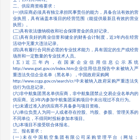
士，
15913196092
。
二、供应商资格要求：
(
一
)
供应商必须具有独立承担民事责任的能力，具备合法有效的营
业执照，具有涵盖本项目的经营范围（能提供最新且有效的营业
执照）。
(
二
)
具有依法缴纳税收和社会保障资金的良好记录。
(
三
)
具有良好的商业信誉和健全的财务会计制度，近
3
年内在经营
活动中无重大违法记录。
(
四
)
具有履行合同所必需的专业技术能力，具有固定的生产或经营
场所和一定数量的专业技术人员。
(
五
)
近三年内，在国家企业信用信息公示系统
http://www.gsxt.gov.cn/index.htm
企业信用信息报告中未被纳入严
重违法失信企业名单（黑名单），中国政府采购网
http://www.ccgp.gov.cn/search/cr/
中未被纳入政府采购严重违法失
信行为信息记录。
(
六
)
非中航集团黑名单供应商，非中航集团禁止交易企业名单内的
供应商。近
3
年内参加中航集团采购项目中未出现过不良行为。
(
七
)
未通过准入的供应商不具备参与项目资格。
(
八
)
单位负责人为同一人或者存在控股、均股、参股、管理关系的
不同单位，不得同时投标参加本项目。
(
九
)
本项目不接受联合体报名。
三、报名要求：
(
一
)
未在中国航空集团有限公司采购管理平台（网址：