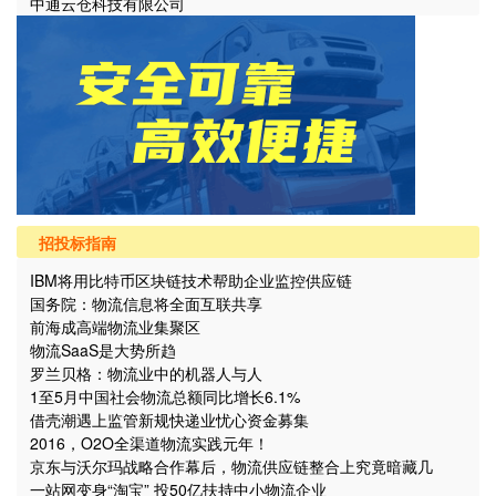
中通云仓科技有限公司
招投标指南
IBM将用比特币区块链技术帮助企业监控供应链
国务院：物流信息将全面互联共享
前海成高端物流业集聚区
物流SaaS是大势所趋
罗兰贝格：物流业中的机器人与人
1至5月中国社会物流总额同比增长6.1%
借壳潮遇上监管新规快递业忧心资金募集
2016，O2O全渠道物流实践元年！
京东与沃尔玛战略合作幕后，物流供应链整合上究竟暗藏几
个“坑”？
一站网变身“淘宝” 投50亿扶持中小物流企业