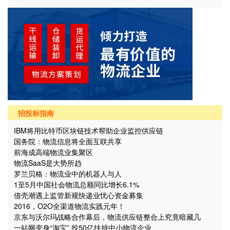
招投标指南
IBM将用比特币区块链技术帮助企业监控供应链
国务院：物流信息将全面互联共享
前海成高端物流业集聚区
物流SaaS是大势所趋
罗兰贝格：物流业中的机器人与人
1至5月中国社会物流总额同比增长6.1%
借壳潮遇上监管新规快递业忧心资金募集
2016，O2O全渠道物流实践元年！
京东与沃尔玛战略合作幕后，物流供应链整合上究竟暗藏几
个“坑”？
一站网变身“淘宝” 投50亿扶持中小物流企业