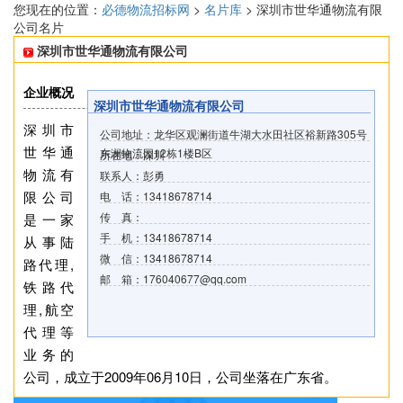
您现在的位置：
必德物流招标网
>
名片库
> 深圳市世华通物流有限
公司名片
深圳市世华通物流有限公司
企业概况
深圳市世华通物流有限公司
深圳市
公司地址：龙华区观澜街道牛湖大水田社区裕新路305号
世华通
东澜物流园12栋1楼B区
所在地：深圳
物流有
联系人：彭勇
限公司
电 话：13418678714
传 真：
是一家
手 机：13418678714
从事陆
微 信：13418678714
路代理,
邮 箱：176040677@qq.com
铁路代
理,航空
代理等
业务的
公司，成立于2009年06月10日，公司坐落在广东省。