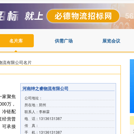
名片库
供需广场
展览会议
睿物流有限公司名片
河南绅之睿物流有限公司
一家聚焦
公司地址：
00万，
所在地：郑州
、冷链配
联系人：李林霖
证经营普
电 话：13136131387
传 真：
，可承接
手 机：13136131387