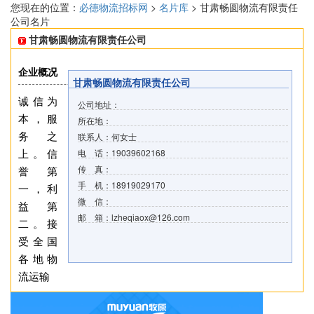
您现在的位置：
必德物流招标网
>
名片库
> 甘肃畅圆物流有限责任
公司名片
甘肃畅圆物流有限责任公司
企业概况
甘肃畅圆物流有限责任公司
诚信为
公司地址：
本，服
所在地：
务之
联系人：何女士
上。信
电 话：19039602168
传 真：
誉第
手 机：18919029170
一，利
微 信：
益第
邮 箱：lzheqiaox@126.com
二。接
受全国
各地物
流运输