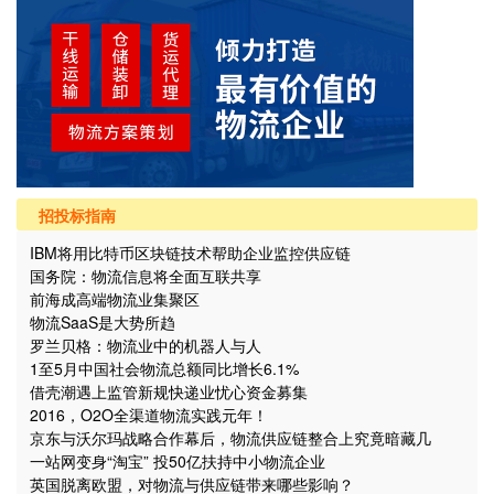
招投标指南
IBM将用比特币区块链技术帮助企业监控供应链
国务院：物流信息将全面互联共享
前海成高端物流业集聚区
物流SaaS是大势所趋
罗兰贝格：物流业中的机器人与人
1至5月中国社会物流总额同比增长6.1%
借壳潮遇上监管新规快递业忧心资金募集
2016，O2O全渠道物流实践元年！
京东与沃尔玛战略合作幕后，物流供应链整合上究竟暗藏几
个“坑”？
一站网变身“淘宝” 投50亿扶持中小物流企业
英国脱离欧盟，对物流与供应链带来哪些影响？