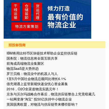
招投标指南
IBM将用比特币区块链技术帮助企业监控供应链
国务院：物流信息将全面互联共享
前海成高端物流业集聚区
物流SaaS是大势所趋
罗兰贝格：物流业中的机器人与人
1至5月中国社会物流总额同比增长6.1%
借壳潮遇上监管新规快递业忧心资金募集
2016，O2O全渠道物流实践元年！
京东与沃尔玛战略合作幕后，物流供应链整合上究竟暗藏几
个“坑”？
一站网变身“淘宝” 投50亿扶持中小物流企业
英国脱离欧盟，对物流与供应链带来哪些影响？