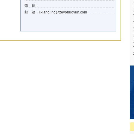
微 信：
邮 箱：lixiangling@zeyohuoyun.com