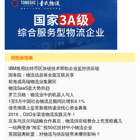
招投标指南
IBM将用比特币区块链技术帮助企业监控供应链
国务院：物流信息将全面互联共享
前海成高端物流业集聚区
物流SaaS是大势所趋
罗兰贝格：物流业中的机器人与人
1至5月中国社会物流总额同比增长6.1%
借壳潮遇上监管新规快递业忧心资金募集
2016，O2O全渠道物流实践元年！
京东与沃尔玛战略合作幕后，物流供应链整合上究竟暗藏几
个“坑”？
一站网变身“淘宝” 投50亿扶持中小物流企业
英国脱离欧盟，对物流与供应链带来哪些影响？